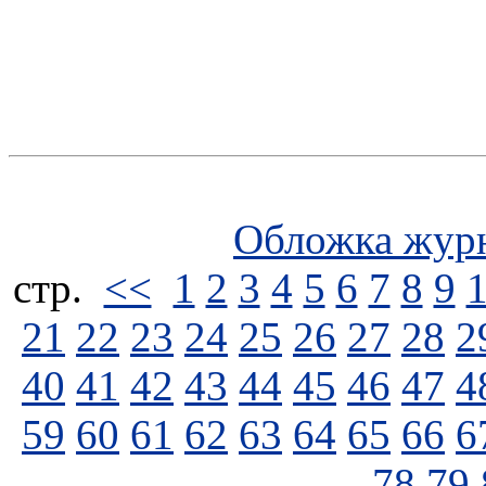
Обложка жур
стp.
<<
1
2
3
4
5
6
7
8
9
21
22
23
24
25
26
27
28
2
40
41
42
43
44
45
46
47
4
59
60
61
62
63
64
65
66
6
78
79