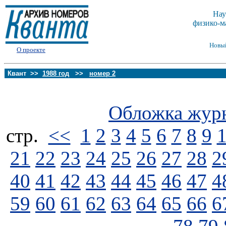
Нау
физико-м
Новы
О проекте
Квант >>
1988 год
>>
номер 2
Обложка жур
стp.
<<
1
2
3
4
5
6
7
8
9
21
22
23
24
25
26
27
28
2
40
41
42
43
44
45
46
47
4
59
60
61
62
63
64
65
66
6