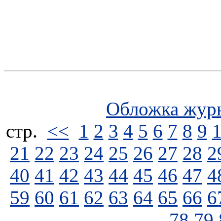
Обложка жур
стp.
<<
1
2
3
4
5
6
7
8
9
21
22
23
24
25
26
27
28
2
40
41
42
43
44
45
46
47
4
59
60
61
62
63
64
65
66
6
78
79