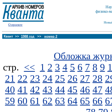
Нау
физико-м
Новы
О проекте
Квант >>
1988 год
>>
номер 2
Обложка жур
стp.
<<
1
2
3
4
5
6
7
8
9
21
22
23
24
25
26
27
28
2
40
41
42
43
44
45
46
47
4
59
60
61
62
63
64
65
66
6