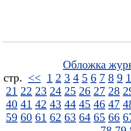
Обложка жур
стp.
<<
1
2
3
4
5
6
7
8
9
21
22
23
24
25
26
27
28
2
40
41
42
43
44
45
46
47
4
59
60
61
62
63
64
65
66
6
78
79