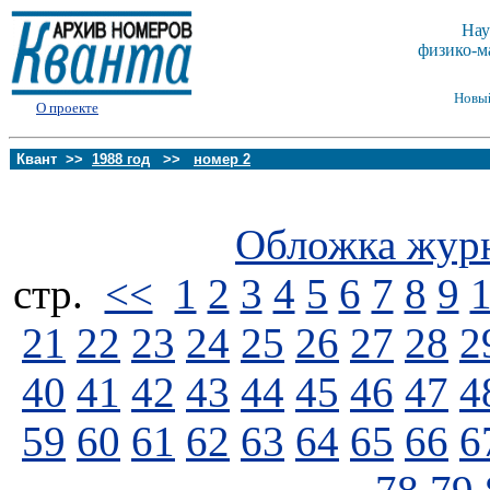
Нау
физико-м
Новы
О проекте
Квант >>
1988 год
>>
номер 2
Обложка жур
стp.
<<
1
2
3
4
5
6
7
8
9
21
22
23
24
25
26
27
28
2
40
41
42
43
44
45
46
47
4
59
60
61
62
63
64
65
66
6