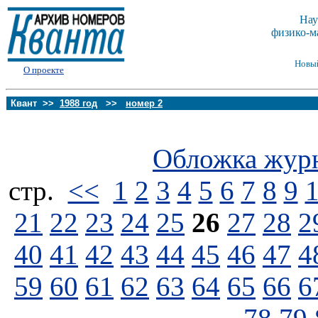
Нау
физико-м
Новы
О проекте
Квант >>
1988 год
>>
номер 2
Обложка жур
стp.
<<
1
2
3
4
5
6
7
8
9
21
22
23
24
25
26
27
28
2
40
41
42
43
44
45
46
47
4
59
60
61
62
63
64
65
66
6