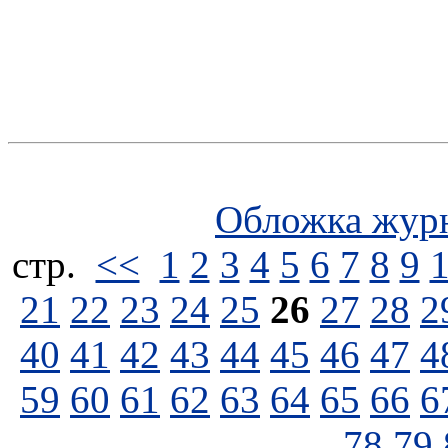
Обложка жур
стp.
<<
1
2
3
4
5
6
7
8
9
21
22
23
24
25
26
27
28
2
40
41
42
43
44
45
46
47
4
59
60
61
62
63
64
65
66
6
78
79