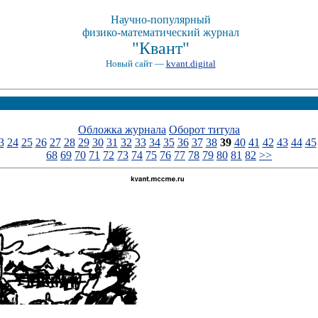
Научно-популярный
физико-математический журнал
"Квант"
Новый сайт —
kvant.digital
Обложка журнала
Оборот титула
3
24
25
26
27
28
29
30
31
32
33
34
35
36
37
38
39
40
41
42
43
44
45
68
69
70
71
72
73
74
75
76
77
78
79
80
81
82
>>