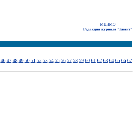
МЦНМО
Редакция журнала "Квант"
46
47
48
49
50
51
52
53
54
55
56
57
58
59
60
61
62
63
64
65
66
67