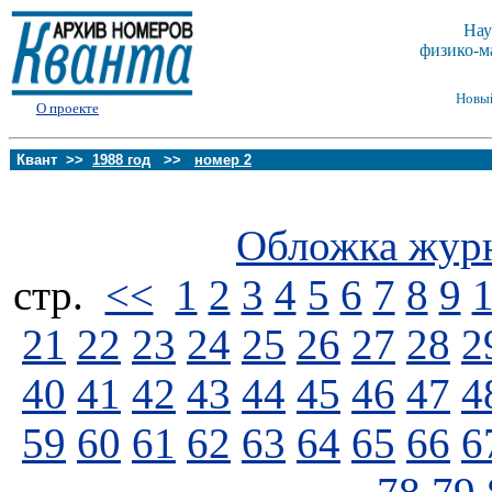
Нау
физико-м
Новы
О проекте
Квант >>
1988 год
>>
номер 2
Обложка жур
стp.
<<
1
2
3
4
5
6
7
8
9
21
22
23
24
25
26
27
28
2
40
41
42
43
44
45
46
47
4
59
60
61
62
63
64
65
66
6