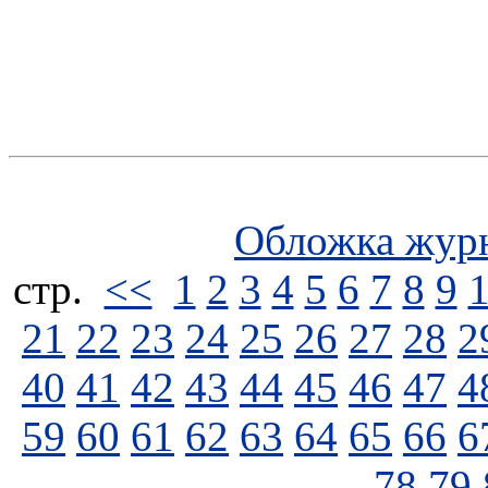
Обложка жур
стp.
<<
1
2
3
4
5
6
7
8
9
21
22
23
24
25
26
27
28
2
40
41
42
43
44
45
46
47
4
59
60
61
62
63
64
65
66
6
78
79