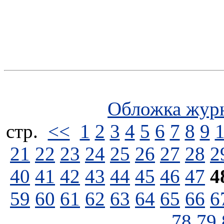
Обложка жур
стp.
<<
1
2
3
4
5
6
7
8
9
21
22
23
24
25
26
27
28
2
40
41
42
43
44
45
46
47
4
59
60
61
62
63
64
65
66
6
78
79