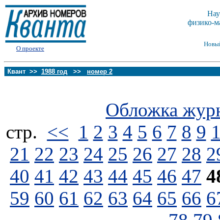
Нау
физико-м
Новы
О проекте
Квант >>
1988 год
>>
номер 2
Обложка жур
стp.
<<
1
2
3
4
5
6
7
8
9
21
22
23
24
25
26
27
28
2
40
41
42
43
44
45
46
47
4
59
60
61
62
63
64
65
66
6