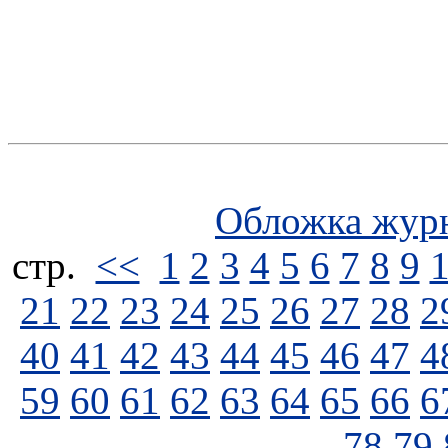
Обложка жур
стp.
<<
1
2
3
4
5
6
7
8
9
21
22
23
24
25
26
27
28
2
40
41
42
43
44
45
46
47
4
59
60
61
62
63
64
65
66
6
78
79