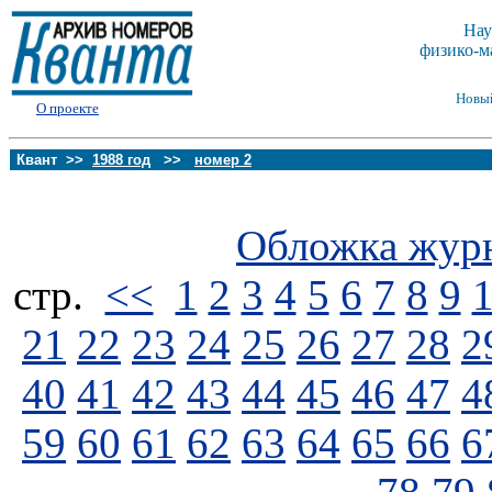
Нау
физико-м
Новы
О проекте
Квант >>
1988 год
>>
номер 2
Обложка жур
стp.
<<
1
2
3
4
5
6
7
8
9
21
22
23
24
25
26
27
28
2
40
41
42
43
44
45
46
47
4
59
60
61
62
63
64
65
66
6