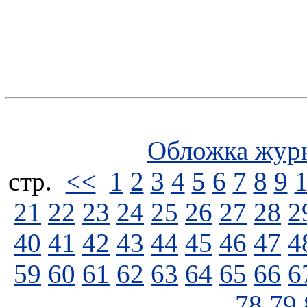
Обложка жур
стp.
<<
1
2
3
4
5
6
7
8
9
21
22
23
24
25
26
27
28
2
40
41
42
43
44
45
46
47
4
59
60
61
62
63
64
65
66
6
78
79