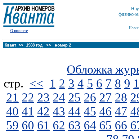
Нау
физико-м
Новы
О проекте
Квант >>
1988 год
>>
номер 2
Обложка жур
стp.
<<
1
2
3
4
5
6
7
8
9
21
22
23
24
25
26
27
28
2
40
41
42
43
44
45
46
47
4
59
60
61
62
63
64
65
66
6