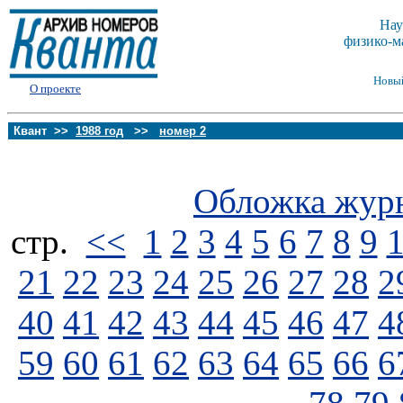
Нау
физико-м
Новы
О проекте
Квант >>
1988 год
>>
номер 2
Обложка жур
стp.
<<
1
2
3
4
5
6
7
8
9
21
22
23
24
25
26
27
28
2
40
41
42
43
44
45
46
47
4
59
60
61
62
63
64
65
66
6