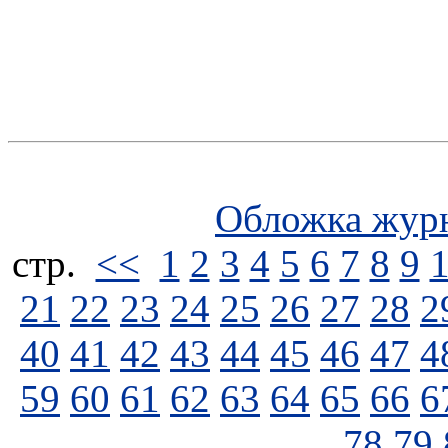
Обложка жур
стp.
<<
1
2
3
4
5
6
7
8
9
21
22
23
24
25
26
27
28
2
40
41
42
43
44
45
46
47
4
59
60
61
62
63
64
65
66
6
78
79