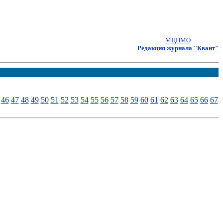
МЦНМО
Редакция журнала "Квант"
46
47
48
49
50
51
52
53
54
55
56
57
58
59
60
61
62
63
64
65
66
67