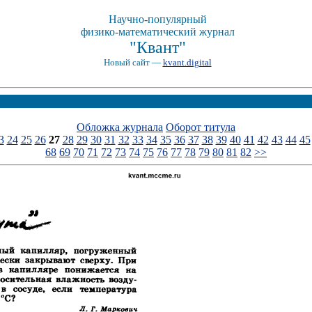
Научно-популярный
физико-математический журнал
"Квант"
Новый сайт —
kvant.digital
Обложка журнала
Оборот титула
3
24
25
26
27
28
29
30
31
32
33
34
35
36
37
38
39
40
41
42
43
44
45
68
69
70
71
72
73
74
75
76
77
78
79
80
81
82
>>