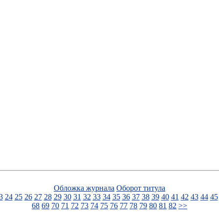
Обложка журнала
Оборот титула
3
24
25
26
27
28
29
30
31
32
33
34
35
36
37
38
39
40
41
42
43
44
45
68
69
70
71
72
73
74
75
76
77
78
79
80
81
82
>>