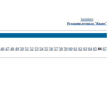
МЦНМО
Редакция журнала "Квант"
46
47
48
49
50
51
52
53
54
55
56
57
58
59
60
61
62
63
64
65
66
67