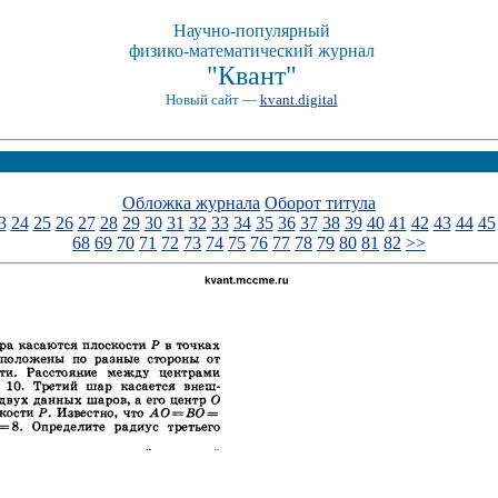
Научно-популярный
физико-математический журнал
"Квант"
Новый сайт —
kvant.digital
Обложка журнала
Оборот титула
3
24
25
26
27
28
29
30
31
32
33
34
35
36
37
38
39
40
41
42
43
44
45
68
69
70
71
72
73
74
75
76
77
78
79
80
81
82
>>