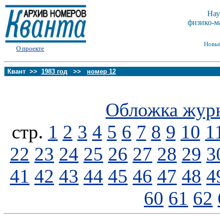
Нау
физико-м
Новы
О проекте
Квант >>
1983 год
>>
номер 12
Обложка жур
стp.
1
2
3
4
5
6
7
8
9
10
1
22
23
24
25
26
27
28
29
3
41
42
43
44
45
46
47
48
4
60
61
62