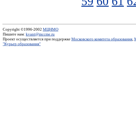
59
60
61
6
Copyright ©1996-2002
МЦНМО
Пишите нам:
kvant@mccme.ru
Проект осуществляется при поддержке
Московского комитета образования
,
"Курьер образования"