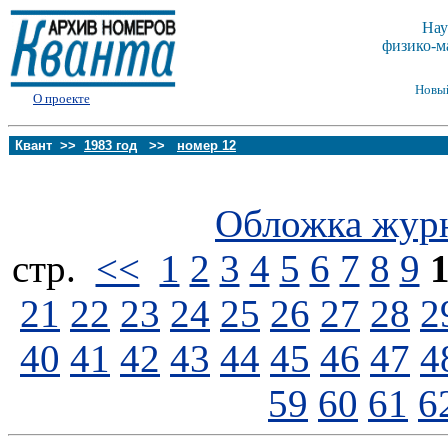
Нау
физико-м
Новы
О проекте
Квант >>
1983 год
>>
номер 12
Обложка жур
стp.
<<
1
2
3
4
5
6
7
8
9
21
22
23
24
25
26
27
28
2
40
41
42
43
44
45
46
47
4
59
60
61
6