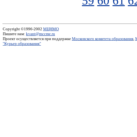
59
60
61
6
Copyright ©1996-2002
МЦНМО
Пишите нам:
kvant@mccme.ru
Проект осуществляется при поддержке
Московского комитета образования
,
"Курьер образования"