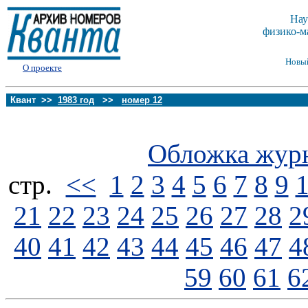
Нау
физико-м
Новы
О проекте
Квант >>
1983 год
>>
номер 12
Обложка жур
стp.
<<
1
2
3
4
5
6
7
8
9
21
22
23
24
25
26
27
28
2
40
41
42
43
44
45
46
47
4
59
60
61
6