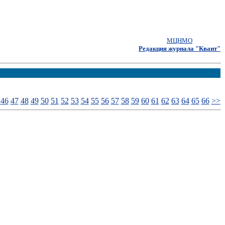
МЦНМО
Редакция журнала "Квант"
46
47
48
49
50
51
52
53
54
55
56
57
58
59
60
61
62
63
64
65
66
>>