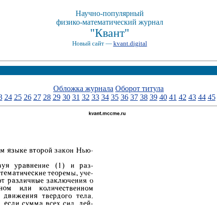
Научно-популярный
физико-математический журнал
"Квант"
Новый сайт —
kvant.digital
Обложка журнала
Оборот титула
3
24
25
26
27
28
29
30
31
32
33
34
35
36
37
38
39
40
41
42
43
44
45