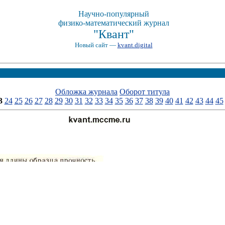
Научно-популярный
физико-математический журнал
"Квант"
Новый сайт —
kvant.digital
Обложка журнала
Оборот титула
3
24
25
26
27
28
29
30
31
32
33
34
35
36
37
38
39
40
41
42
43
44
45