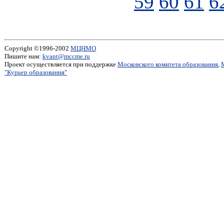
59
60
61
6
Copyright ©1996-2002
МЦНМО
Пишите нам:
kvant@mccme.ru
Проект осуществляется при поддержке
Московского комитета образования
,
"Курьер образования"