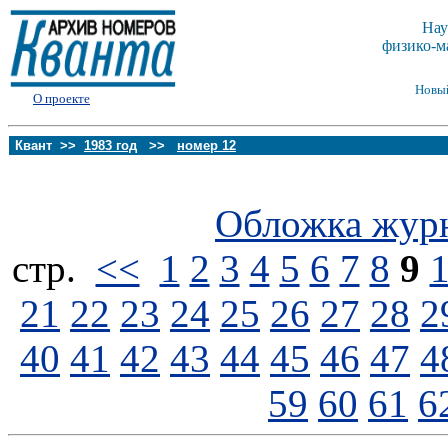
Нау
физико-м
Новы
О проекте
Квант >>
1983 год
>>
номер 12
Обложка жур
стp.
<<
1
2
3
4
5
6
7
8
9
21
22
23
24
25
26
27
28
2
40
41
42
43
44
45
46
47
4
59
60
61
6