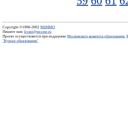
59
60
61
6
Copyright ©1996-2002
МЦНМО
Пишите нам:
kvant@mccme.ru
Проект осуществляется при поддержке
Московского комитета образования
,
"Курьер образования"