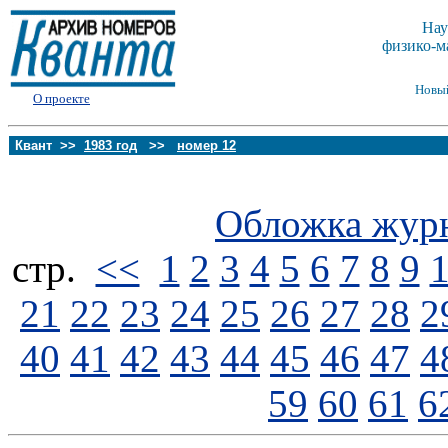
Нау
физико-м
Новы
О проекте
Квант >>
1983 год
>>
номер 12
Обложка жур
стp.
<<
1
2
3
4
5
6
7
8
9
21
22
23
24
25
26
27
28
2
40
41
42
43
44
45
46
47
4
59
60
61
6