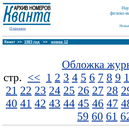
Нау
физико-м
Новы
О проекте
Квант >>
1983 год
>>
номер 12
Обложка жур
стp.
<<
1
2
3
4
5
6
7
8
9
21
22
23
24
25
26
27
28
2
40
41
42
43
44
45
46
47
4
59
60
61
6