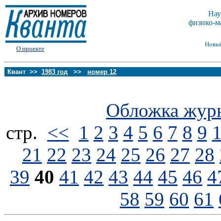
Нау
физико-м
Новы
О проекте
Квант >>
1983 год
>>
номер 12
Обложка жур
стp.
<<
1
2
3
4
5
6
7
8
9
21
22
23
24
25
26
27
28
39
40
41
42
43
44
45
46
4
58
59
60
61