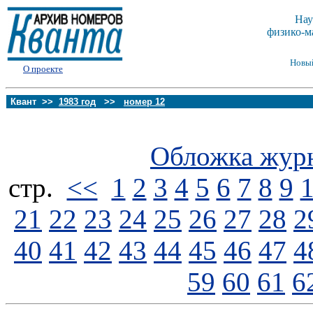
Нау
физико-м
Новы
О проекте
Квант >>
1983 год
>>
номер 12
Обложка жур
стp.
<<
1
2
3
4
5
6
7
8
9
21
22
23
24
25
26
27
28
2
40
41
42
43
44
45
46
47
4
59
60
61
6