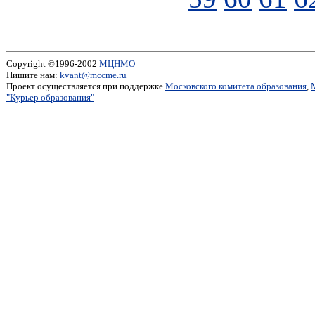
Copyright ©1996-2002
МЦНМО
Пишите нам:
kvant@mccme.ru
Проект осуществляется при поддержке
Московского комитета образования
,
"Курьер образования"