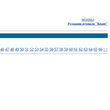
МЦНМО
Редакция журнала "Квант"
46
47
48
49
50
51
52
53
54
55
56
57
58
59
60
61
62
63
64
65
66
>>