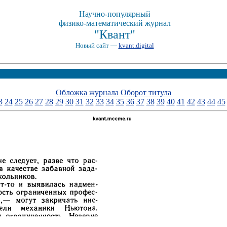
Научно-популярный
физико-математический журнал
"Квант"
Новый сайт —
kvant.digital
Обложка журнала
Оборот титула
3
24
25
26
27
28
29
30
31
32
33
34
35
36
37
38
39
40
41
42
43
44
45