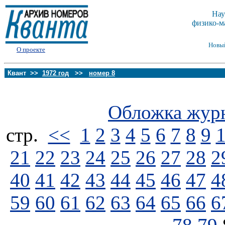
Нау
физико-м
Новы
О проекте
Квант >>
1972 год
>>
номер 8
Обложка жур
стp.
<<
1
2
3
4
5
6
7
8
9
21
22
23
24
25
26
27
28
2
40
41
42
43
44
45
46
47
4
59
60
61
62
63
64
65
66
6