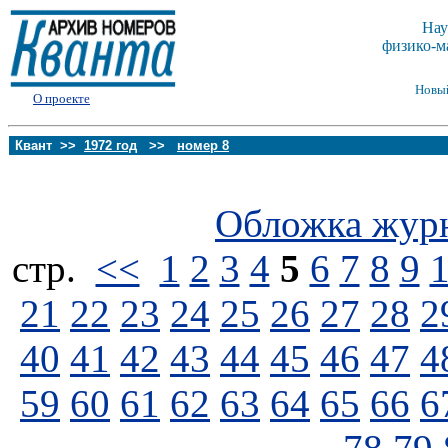
Нау
физико-м
Новы
О проекте
Квант >>
1972 год
>>
номер 8
Обложка жур
стp.
<<
1
2
3
4
5
6
7
8
9
21
22
23
24
25
26
27
28
2
40
41
42
43
44
45
46
47
4
59
60
61
62
63
64
65
66
6