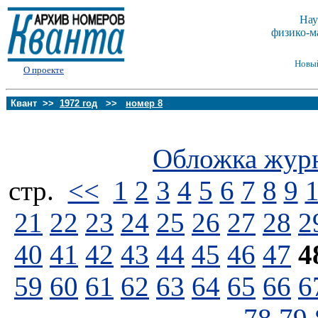
Нау
физико-м
Новы
О проекте
Квант >>
1972 год
>>
номер 8
Обложка жур
стp.
<<
1
2
3
4
5
6
7
8
9
21
22
23
24
25
26
27
28
2
40
41
42
43
44
45
46
47
4
59
60
61
62
63
64
65
66
6