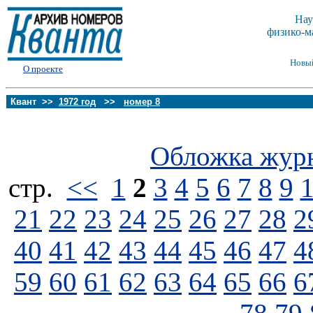
Нау
физико-м
Новы
О проекте
Квант >>
1972 год
>>
номер 8
Обложка жур
стp.
<<
1
2
3
4
5
6
7
8
9
21
22
23
24
25
26
27
28
2
40
41
42
43
44
45
46
47
4
59
60
61
62
63
64
65
66
6