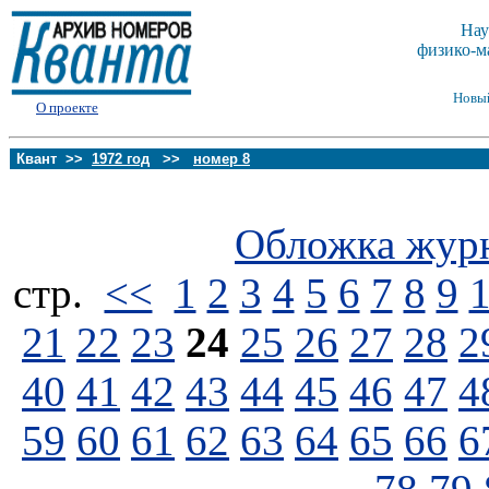
Нау
физико-м
Новы
О проекте
Квант >>
1972 год
>>
номер 8
Обложка жур
стp.
<<
1
2
3
4
5
6
7
8
9
21
22
23
24
25
26
27
28
2
40
41
42
43
44
45
46
47
4
59
60
61
62
63
64
65
66
6