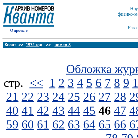
Нау
физико-м
Новы
О проекте
Квант >>
1972 год
>>
номер 8
Обложка жур
стp.
<<
1
2
3
4
5
6
7
8
9
21
22
23
24
25
26
27
28
2
40
41
42
43
44
45
46
47
4
59
60
61
62
63
64
65
66
6