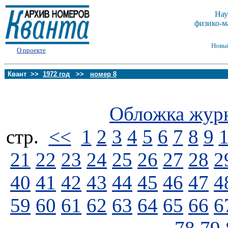
Нау
физико-м
Новы
О проекте
Квант >>
1972 год
>>
номер 8
Обложка жур
стp.
<<
1
2
3
4
5
6
7
8
9
21
22
23
24
25
26
27
28
2
40
41
42
43
44
45
46
47
4
59
60
61
62
63
64
65
66
6