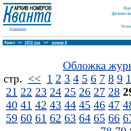
Нау
физико-м
Новы
О проекте
Квант >>
1972 год
>>
номер 8
Обложка жур
стp.
<<
1
2
3
4
5
6
7
8
9
21
22
23
24
25
26
27
28
2
40
41
42
43
44
45
46
47
4
59
60
61
62
63
64
65
66
6