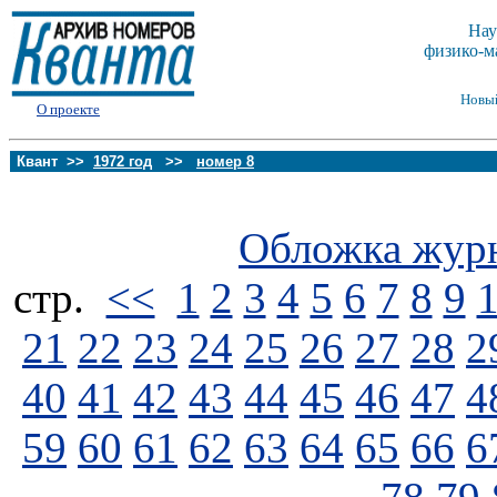
Нау
физико-м
Новы
О проекте
Квант >>
1972 год
>>
номер 8
Обложка жур
стp.
<<
1
2
3
4
5
6
7
8
9
21
22
23
24
25
26
27
28
2
40
41
42
43
44
45
46
47
4
59
60
61
62
63
64
65
66
6