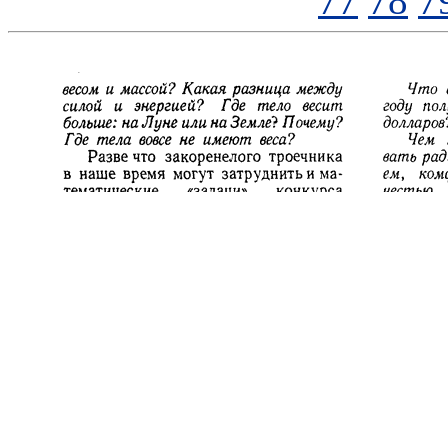
77
78
7