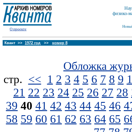
Нау
физико-м
Новы
О проекте
Квант >>
1972 год
>>
номер 8
Обложка жур
стp.
<<
1
2
3
4
5
6
7
8
9
21
22
23
24
25
26
27
28
39
40
41
42
43
44
45
46
4
58
59
60
61
62
63
64
65
6