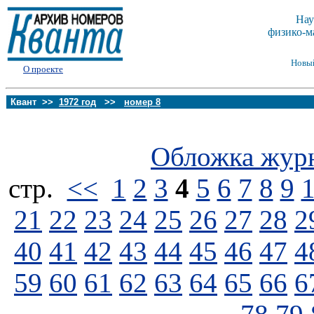
Нау
физико-м
Новы
О проекте
Квант >>
1972 год
>>
номер 8
Обложка жур
стp.
<<
1
2
3
4
5
6
7
8
9
21
22
23
24
25
26
27
28
2
40
41
42
43
44
45
46
47
4
59
60
61
62
63
64
65
66
6