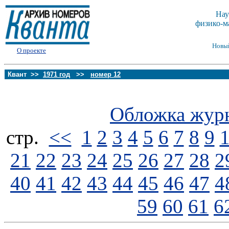
Нау
физико-м
Новы
О проекте
Квант >>
1971 год
>>
номер 12
Обложка жур
стp.
<<
1
2
3
4
5
6
7
8
9
21
22
23
24
25
26
27
28
2
40
41
42
43
44
45
46
47
4
59
60
61
6