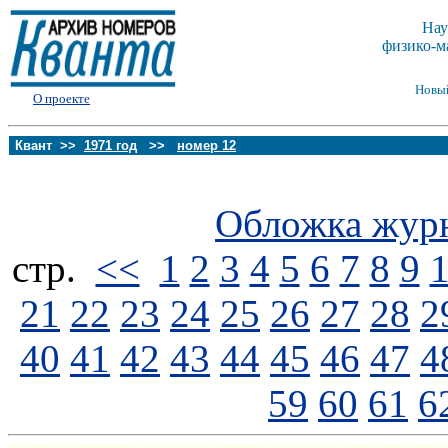
Нау
физико-м
Новы
О проекте
Квант >>
1971 год
>>
номер 12
Обложка жур
стp.
<<
1
2
3
4
5
6
7
8
9
21
22
23
24
25
26
27
28
2
40
41
42
43
44
45
46
47
4
59
60
61
6