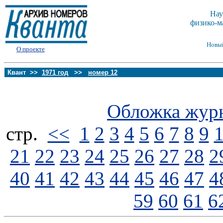
Нау
физико-м
Новы
О проекте
Квант >>
1971 год
>>
номер 12
Обложка жур
стp.
<<
1
2
3
4
5
6
7
8
9
21
22
23
24
25
26
27
28
2
40
41
42
43
44
45
46
47
4
59
60
61
6