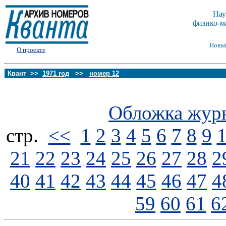
Нау
физико-м
Новы
О проекте
Квант >>
1971 год
>>
номер 12
Обложка жур
стp.
<<
1
2
3
4
5
6
7
8
9
21
22
23
24
25
26
27
28
2
40
41
42
43
44
45
46
47
4
59
60
61
6