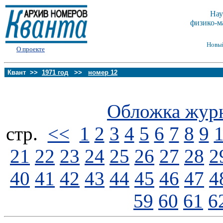
Нау
физико-м
Новы
О проекте
Квант >>
1971 год
>>
номер 12
Обложка жур
стp.
<<
1
2
3
4
5
6
7
8
9
21
22
23
24
25
26
27
28
2
40
41
42
43
44
45
46
47
4
59
60
61
6