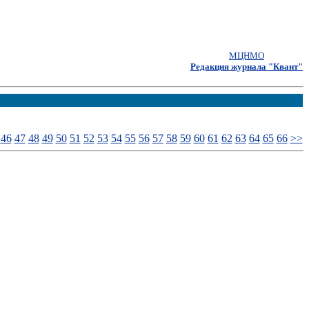
МЦНМО
Редакция журнала "Квант"
46
47
48
49
50
51
52
53
54
55
56
57
58
59
60
61
62
63
64
65
66
>>