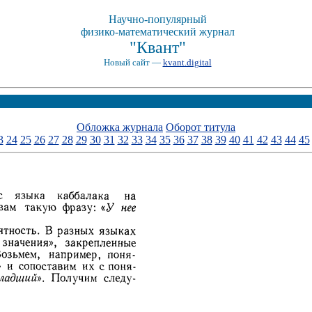
Научно-популярный
физико-математический журнал
"Квант"
Новый сайт —
kvant.digital
Обложка журнала
Оборот титула
3
24
25
26
27
28
29
30
31
32
33
34
35
36
37
38
39
40
41
42
43
44
45