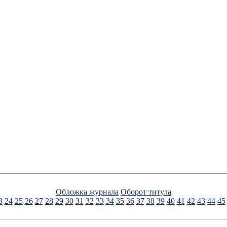
Обложка журнала
Оборот титула
3
24
25
26
27
28
29
30
31
32
33
34
35
36
37
38
39
40
41
42
43
44
45