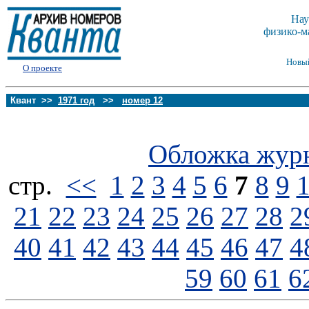
Нау
физико-м
Новы
О проекте
Квант >>
1971 год
>>
номер 12
Обложка жур
стp.
<<
1
2
3
4
5
6
7
8
9
21
22
23
24
25
26
27
28
2
40
41
42
43
44
45
46
47
4
59
60
61
6