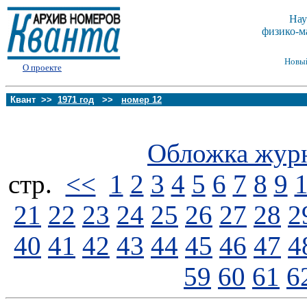
Нау
физико-м
Новы
О проекте
Квант >>
1971 год
>>
номер 12
Обложка жур
стp.
<<
1
2
3
4
5
6
7
8
9
21
22
23
24
25
26
27
28
2
40
41
42
43
44
45
46
47
4
59
60
61
6