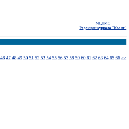
МЦНМО
Редакция журнала "Квант"
46
47
48
49
50
51
52
53
54
55
56
57
58
59
60
61
62
63
64
65
66
>>