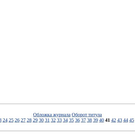
Обложка журнала
Оборот титула
3
24
25
26
27
28
29
30
31
32
33
34
35
36
37
38
39
40
41
42
43
44
45