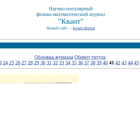
Научно-популярный
физико-математический журнал
"Квант"
Новый сайт —
kvant.digital
Обложка журнала
Оборот титула
3
24
25
26
27
28
29
30
31
32
33
34
35
36
37
38
39
40
41
42
43
44
45