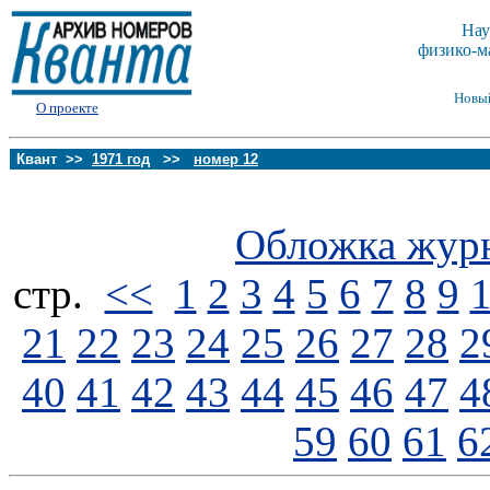
Нау
физико-м
Новы
О проекте
Квант >>
1971 год
>>
номер 12
Обложка жур
стp.
<<
1
2
3
4
5
6
7
8
9
21
22
23
24
25
26
27
28
2
40
41
42
43
44
45
46
47
4
59
60
61
6