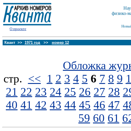
Нау
физико-м
Новы
О проекте
Квант >>
1971 год
>>
номер 12
Обложка жур
стp.
<<
1
2
3
4
5
6
7
8
9
21
22
23
24
25
26
27
28
2
40
41
42
43
44
45
46
47
4
59
60
61
6