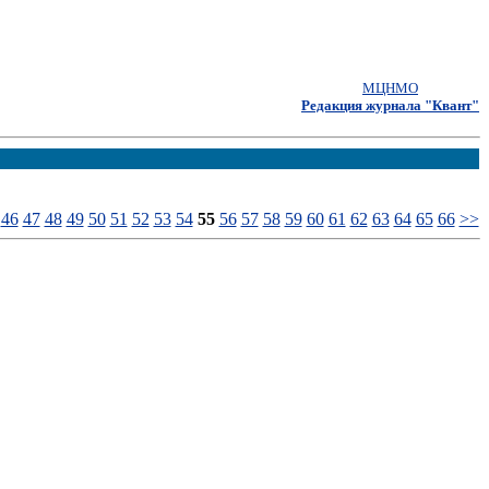
МЦНМО
Редакция журнала "Квант"
46
47
48
49
50
51
52
53
54
55
56
57
58
59
60
61
62
63
64
65
66
>>