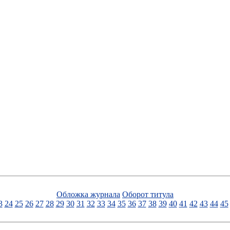
Обложка журнала
Оборот титула
3
24
25
26
27
28
29
30
31
32
33
34
35
36
37
38
39
40
41
42
43
44
45