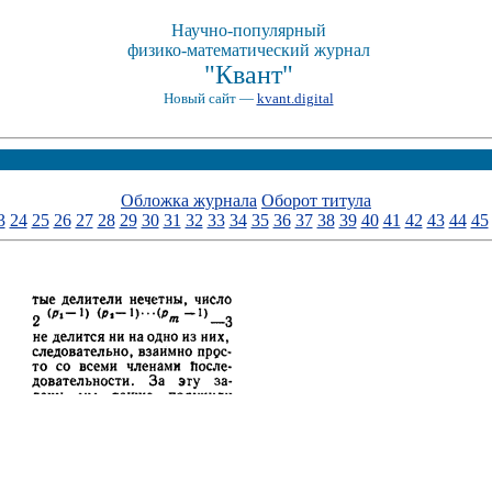
Научно-популярный
физико-математический журнал
"Квант"
Новый сайт —
kvant.digital
Обложка журнала
Оборот титула
3
24
25
26
27
28
29
30
31
32
33
34
35
36
37
38
39
40
41
42
43
44
45