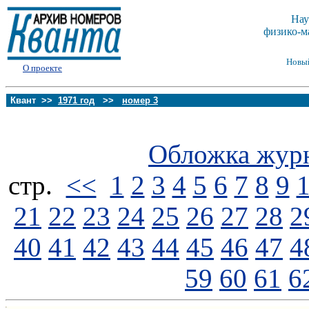
Нау
физико-м
Новы
О проекте
Квант >>
1971 год
>>
номер 3
Обложка жур
стp.
<<
1
2
3
4
5
6
7
8
9
21
22
23
24
25
26
27
28
2
40
41
42
43
44
45
46
47
4
59
60
61
6