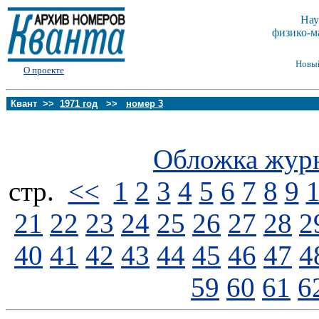
Нау
физико-м
Новы
О проекте
Квант >>
1971 год
>>
номер 3
Обложка жур
стp.
<<
1
2
3
4
5
6
7
8
9
21
22
23
24
25
26
27
28
2
40
41
42
43
44
45
46
47
4
59
60
61
6