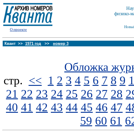
Нау
физико-м
Новы
О проекте
Квант >>
1971 год
>>
номер 3
Обложка жур
стp.
<<
1
2
3
4
5
6
7
8
9
21
22
23
24
25
26
27
28
2
40
41
42
43
44
45
46
47
4
59
60
61
6