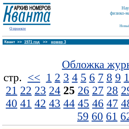
Нау
физико-м
Новы
О проекте
Квант >>
1971 год
>>
номер 3
Обложка жур
стp.
<<
1
2
3
4
5
6
7
8
9
21
22
23
24
25
26
27
28
2
40
41
42
43
44
45
46
47
4
59
60
61
6